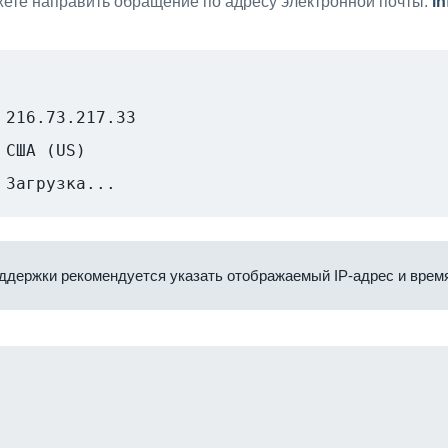
ете направить обращение по адресу электронной почты:
i
216.73.217.33
США (US)
Загрузка...
ддержки рекомендуется указать отображаемый IP-адрес и время