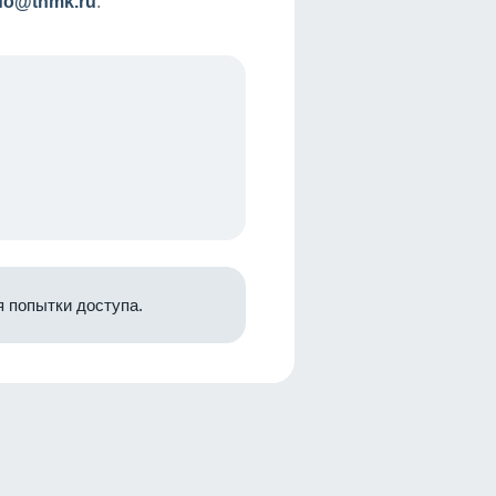
nfo@tnmk.ru
.
 попытки доступа.