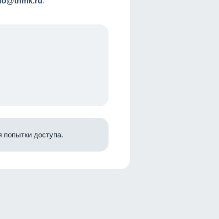
nfo@tnmk.ru
.
 попытки доступа.