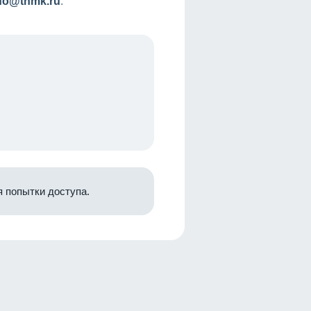
nfo@tnmk.ru
.
 попытки доступа.