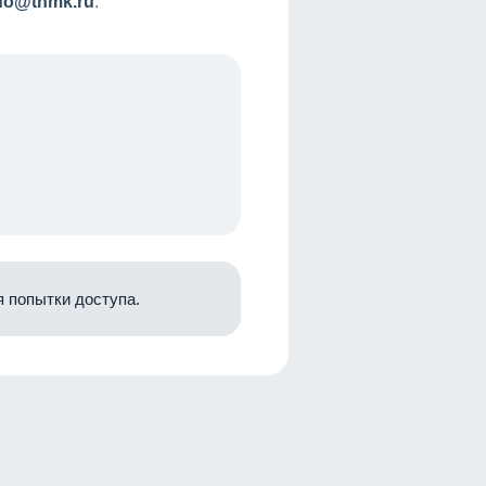
nfo@tnmk.ru
.
 попытки доступа.