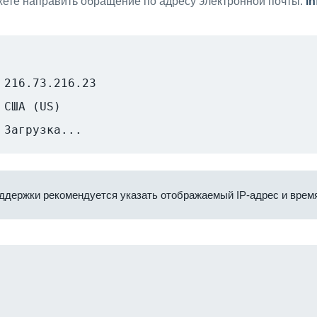
ете направить обращение по адресу электронной почты:
i
216.73.216.23
США (US)
Загрузка...
ддержки рекомендуется указать отображаемый IP-адрес и время