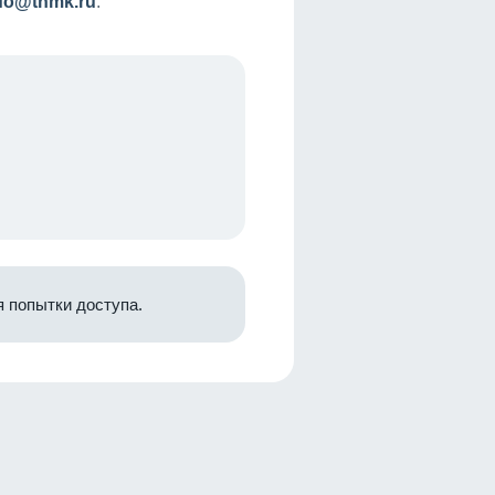
nfo@tnmk.ru
.
 попытки доступа.