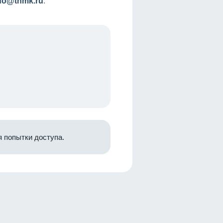
nfo@tnmk.ru
.
 попытки доступа.