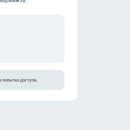
nfo@tnmk.ru
.
 попытки доступа.