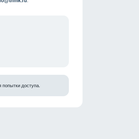
nfo@tnmk.ru
.
 попытки доступа.