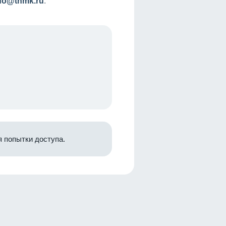
nfo@tnmk.ru
.
 попытки доступа.