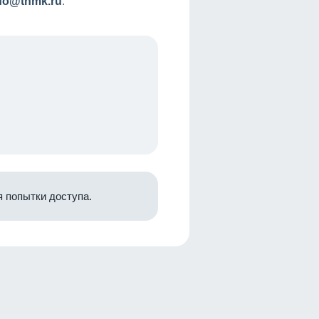
nfo@tnmk.ru
.
 попытки доступа.