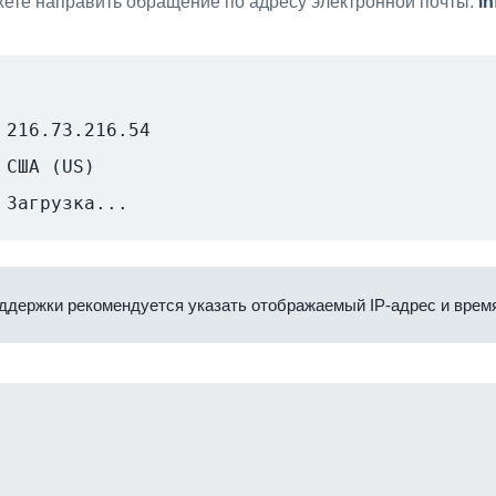
ете направить обращение по адресу электронной почты:
i
216.73.216.54
США (US)
Загрузка...
ддержки рекомендуется указать отображаемый IP-адрес и время